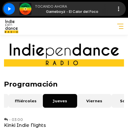
TOCANDO AHORA
lor del Foco
 Indie - Brit - Pop
Gameboyz - El Calor del Foco
Morning Glory con Indie - Brit - Pop
Programación
Miércoles
Jueves
Viernes
Sá
-
03:00
Kinki Indie Nights